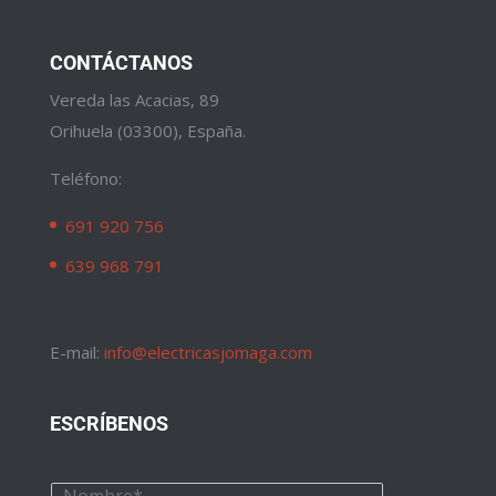
CONTÁCTANOS
Vereda las Acacias, 89
Orihuela (03300), España.
Teléfono:
691 920 756
639 968 791
E-mail:
info@electricasjomaga.com
ESCRÍBENOS