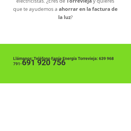
electricistas. ¿Eres de
Torrevieja
y quieres
que te ayudemos a
ahorrar en la factura de
la luz
?
Llámanos: Teléfono Feníe Energía Torrevieja:
639 968
691 920 756
791-