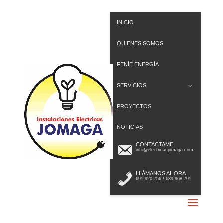
INICIO
QUIENES SOMOS
FENÍE ENERGÍA
SERVICIOS
PROYECTOS
NOTICIAS
CONTACTAME
info@electricasjomaga.com
LLÁMANOS AHORA
691 920 756 / 639 968 791