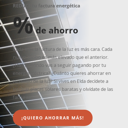
REDUCE tu factura energética
%
de ahorro
Cada mes la factura de la luz es más cara. Cada
nuevo recibo es más elevado que el anterior.
¿Hasta cuándo vas a seguir pagando por tu
energía eléctrica? ¿Cuánto quieres ahorrar en
tu recibo de la luz? Si vives en Elda decídete a
instalar placas solares baratas y olvídate de las
facturas.
¡QUIERO AHORRAR MÁS!